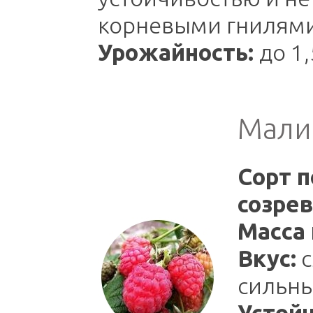
корневыми гнилями
Урожайность:
до 1,
Мали
Сорт п
созрев
Масса 
Вкус:
с
сильн
Устойч