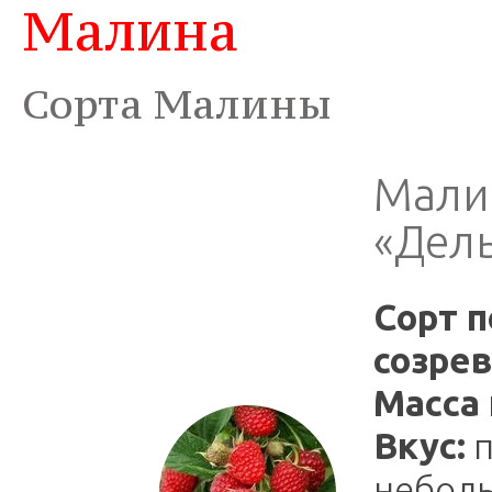
Малина
Сорта Малины
Мали
«Дел
Сорт п
созрев
Масса 
Вкус:
п
неболь