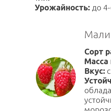
Урожайность:
до 4-
Мали
Сорт р
Масса 
Вкус:
с
Устойч
облада
устойч
морозо