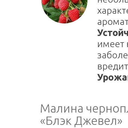
харак
аромат
Устойч
имеет 
заболе
вредит
Урожа
Малина черноп
«Блэк Джевел»