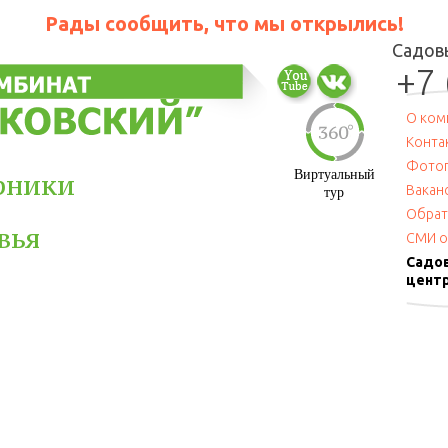
Рады сообщить, что мы открылись!
Садов
+7 
О ком
Конта
Фотог
Виртуальный
рники
Вакан
тур
Обрат
вья
СМИ о
Садо
цент