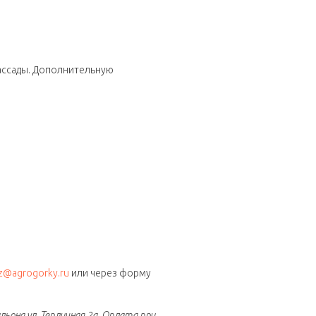
ассады. Дополнительную
z@agrogorky.ru
или через форму
ьона ул. Тепличная 2а. Оплата при