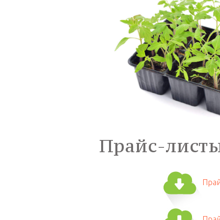
Прайс-лист
Прай
Прай