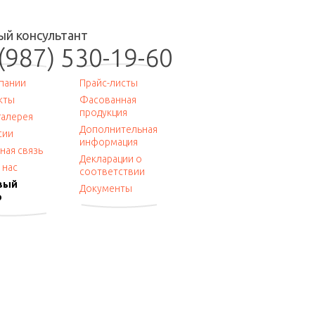
ый консультант
(987) 530-19-60
пании
Прайс-листы
кты
Фасованная
продукция
алерея
Дополнительная
сии
информация
ная связь
Декларации о
 нас
соответствии
вый
Документы
р