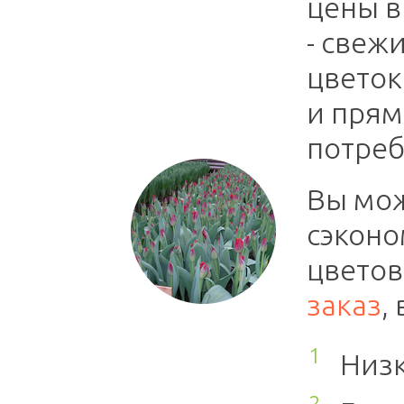
цены в
- свеж
цветок
и прям
потреб
Вы мож
сэконо
цветов
заказ
,
Низк