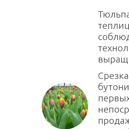
Тюльп
теплиц
соблюд
технол
выращи
Срезка
бутони
первых
непоср
продаж