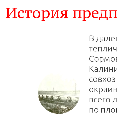
История пред
В дале
теплич
Сормов
Калини
совхоз
окраин
всего 
по пло