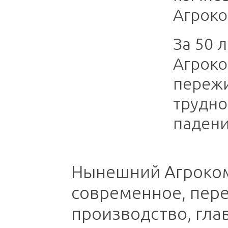
Агроко
За 50 
Агроко
пережи
трудно
падени
Нынешний Агроком
современное, пер
производство, гла