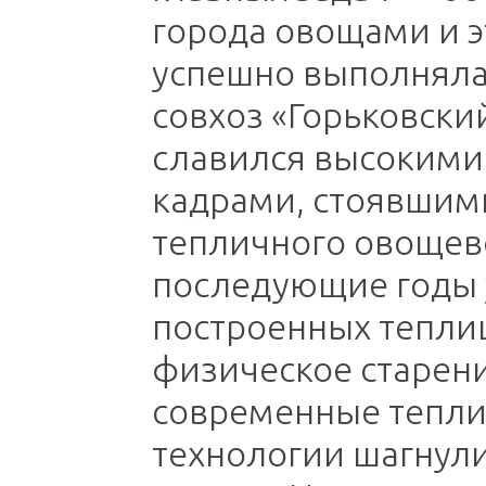
города овощами и э
успешно выполнялас
совхоз «Горьковски
славился высокими
кадрами, стоявшими
тепличного овощево
последующие годы 
построенных тепли
физическое старени
современные тепл
технологии шагнул