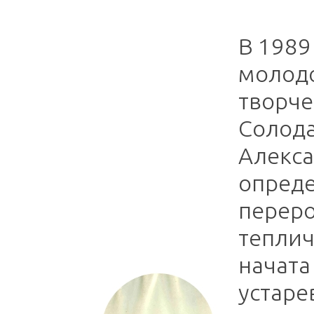
В 1989
молодо
творче
Солода
Алекса
опред
перер
теплич
начата
устаре