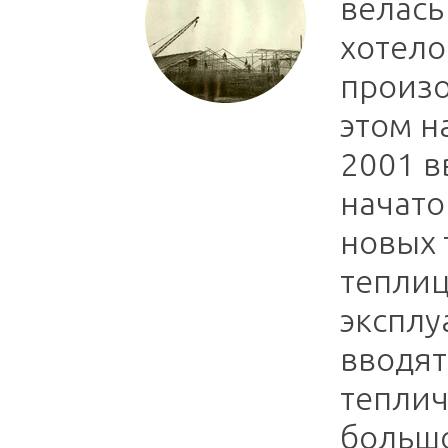
велась
хотело
произо
этом н
2001 вв
начато
новых 
теплиц
эксплу
вводятс
теплич
большо