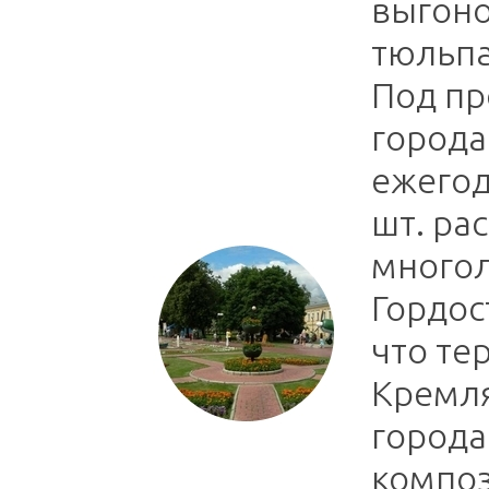
выгоно
тюльпа
Под пр
города
ежегод
шт. ра
многол
Гордос
что те
Кремл
города
компо