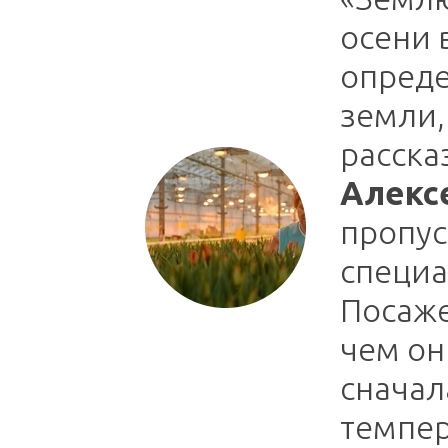
осени 
опред
земли, 
расска
Алекс
пропус
специа
Посаже
чем он
сначал
темпер