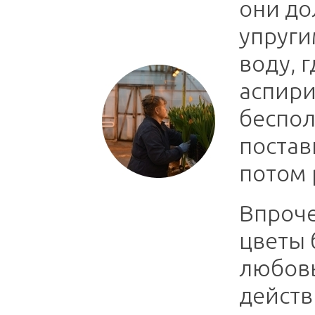
они до
упруги
воду, г
аспири
беспол
постав
потом 
Впроче
цветы 
любовь
действ